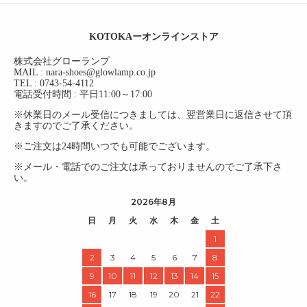
KOTOKAーオンラインストア
株式会社グローランプ
MAIL : nara-shoes@glowlamp.co.jp
TEL : 0743-54-4112
電話受付時間 : 平日11:00～17:00
※休業日のメール受信につきましては、翌営業日に返信させて頂
きますのでご了承ください。
※ご注文は24時間いつでも可能でございます。
※メール・電話でのご注文は承っておりませんのでご了承下さ
い。
2026年8月
日
月
火
水
木
金
土
1
2
3
4
5
6
7
8
9
10
11
12
13
14
15
16
17
18
19
20
21
22