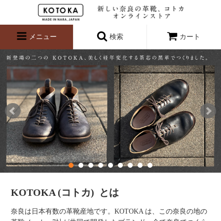
メニュー
検索
カート
KOTOKA (コトカ) とは
奈良は⽇本有数の⾰靴産地です。KOTOKA は、この奈良の地の