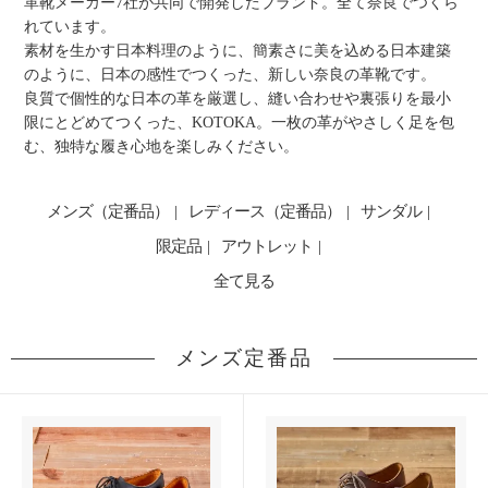
⾰靴メーカー7社が共同で開発したブランド。全て奈良でつくら
れています。
素材を⽣かす⽇本料理のように、簡素さに美を込める⽇本建築
のように、⽇本の感性でつくった、新しい奈良の⾰靴です。
良質で個性的な⽇本の⾰を厳選し、縫い合わせや裏張りを最⼩
限にとどめてつくった、KOTOKA。⼀枚の⾰がやさしく⾜を包
む、独特な履き⼼地を楽しみください。
メンズ（定番品）
レディース（定番品）
サンダル
限定品
アウトレット
全て見る
メンズ定番品