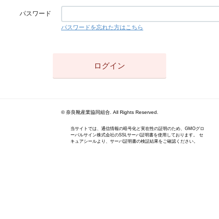
パスワード
パスワードを忘れた方はこちら
© 奈良靴産業協同組合. All Rights Reserved.
当サイトでは、通信情報の暗号化と実在性の証明のため、GMOグロ
ーバルサイン株式会社のSSLサーバ証明書を使用しております。 セ
キュアシールより、サーバ証明書の検証結果をご確認ください。